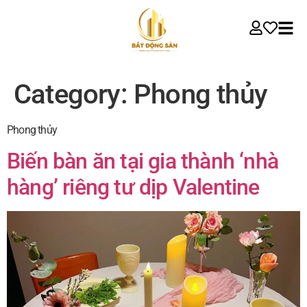
Category:
Phong thủy
Phong thủy
Biến bàn ăn tại gia thành ‘nhà
hàng’ riêng tư dịp Valentine