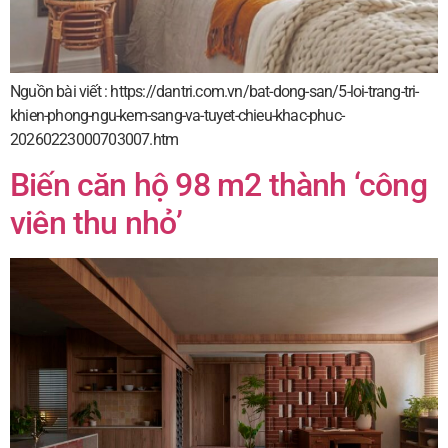
Nguồn bài viết : https://dantri.com.vn/bat-dong-san/5-loi-trang-tri-
khien-phong-ngu-kem-sang-va-tuyet-chieu-khac-phuc-
20260223000703007.htm
Biến căn hộ 98 m2 thành ‘công
viên thu nhỏ’