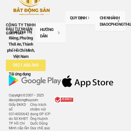
QUY ĐỊNH
CHI NHÁNH
DIAOCPHONGTHU
CÔNG TY TNHH
ĐẦU TƯ NHÂN
HƯỚNG
Số 432 Lê Thị
GIA PHÁT
DẪN
Riêng, Phường
Thới An, Thành
phố Hồ Chí Minh,
Việt Nam
0921.456.969
Tải ứng dụng
Copyright © 2007 – 2025
diaocphongthuy.com
Giấy ĐKKD
Chịu trách
số
nhiệm nội
0314000642
dung GP ICP:
do Sở KHĐT
Ông Huỳnh
TP Hồ Chí
Quốc Dũng
Minh cấp lần
Quy chế, quy