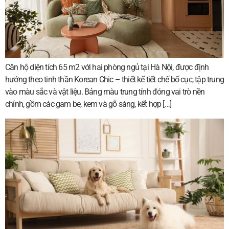
Căn hộ diện tích 65 m2 với hai phòng ngủ tại Hà Nội, được định
hướng theo tinh thần Korean Chic – thiết kế tiết chế bố cục, tập trung
vào màu sắc và vật liệu. Bảng màu trung tính đóng vai trò nền
chính, gồm các gam be, kem và gỗ sáng, kết hợp […]