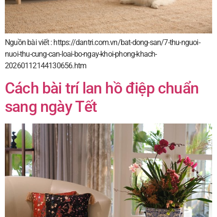
Nguồn bài viết : https://dantri.com.vn/bat-dong-san/7-thu-nguoi-
nuoi-thu-cung-can-loai-bo-ngay-khoi-phong-khach-
20260112144130656.htm
Cách bài trí lan hồ điệp chuẩn
sang ngày Tết