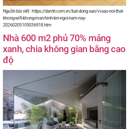
Nguồn bài viết : https://dantri.com.vn/bat-dong-san/vi-sao-noi-that-
khong-wifi-khong-man-hinh-len-ngoi-nam-nay-
20260205105036918.htm
Nhà 600 m2 phủ 70% mảng
xanh, chia không gian bằng cao
độ