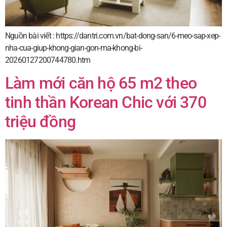
Nguồn bài viết : https://dantri.com.vn/bat-dong-san/6-meo-sap-xep-
nha-cua-giup-khong-gian-gon-ma-khong-bi-
20260127200744780.htm
Làm mới căn hộ 65 m2 theo
tinh thần Korean Chic với 370
triệu đồng